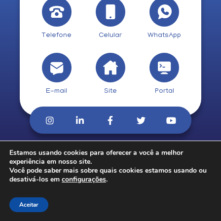
Telefone
Celular
WhatsApp
E-mail
Site
Portal
Estamos usando cookies para oferecer a você a melhor
© 2026. CobCred.
experiência em nosso site.
Você pode saber mais sobre quais cookies estamos usando ou
desativá-los em
configurações
.
Aceitar