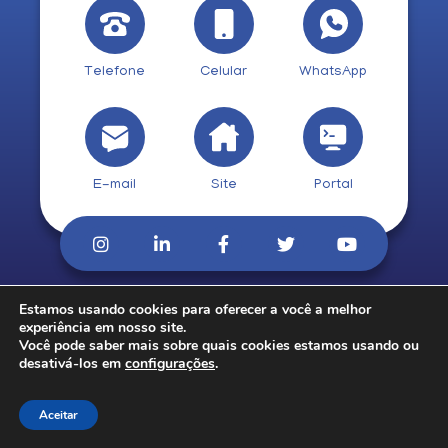
Telefone
Celular
WhatsApp
E-mail
Site
Portal
Estamos usando cookies para oferecer a você a melhor
© 2026. CobCred.
experiência em nosso site.
Você pode saber mais sobre quais cookies estamos usando ou
desativá-los em
configurações
.
Aceitar