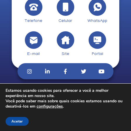
Telefone
Celular
WhatsApp
E-mail
Site
Portal
Estamos usando cookies para oferecer a você a melhor
© 2026. CobCred.
experiência em nosso site.
Você pode saber mais sobre quais cookies estamos usando ou
desativá-los em
configurações
.
Aceitar