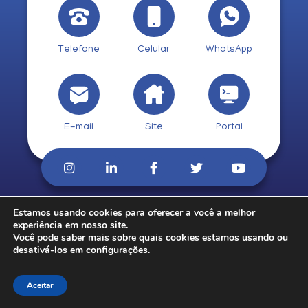
Telefone
Celular
WhatsApp
E-mail
Site
Portal
Estamos usando cookies para oferecer a você a melhor
© 2026. CobCred.
experiência em nosso site.
Você pode saber mais sobre quais cookies estamos usando ou
desativá-los em
configurações
.
Aceitar