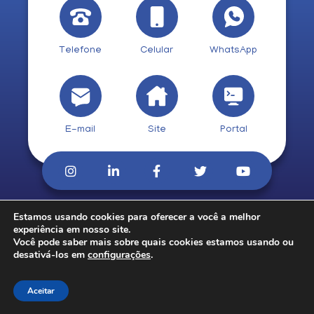
Telefone
Celular
WhatsApp
E-mail
Site
Portal
Estamos usando cookies para oferecer a você a melhor
© 2026. CobCred.
experiência em nosso site.
Você pode saber mais sobre quais cookies estamos usando ou
desativá-los em
configurações
.
Aceitar