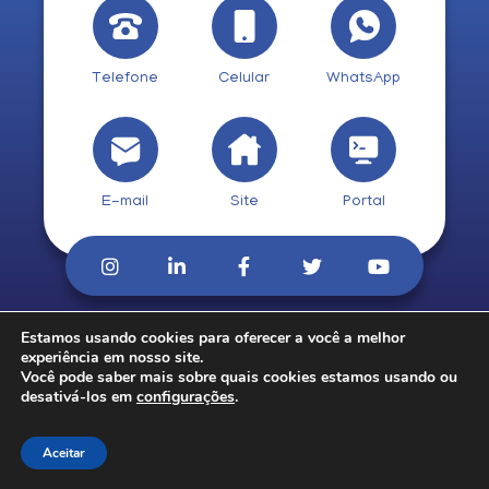
Telefone
Celular
WhatsApp
E-mail
Site
Portal
Estamos usando cookies para oferecer a você a melhor
© 2026. CobCred.
experiência em nosso site.
Você pode saber mais sobre quais cookies estamos usando ou
desativá-los em
configurações
.
Aceitar