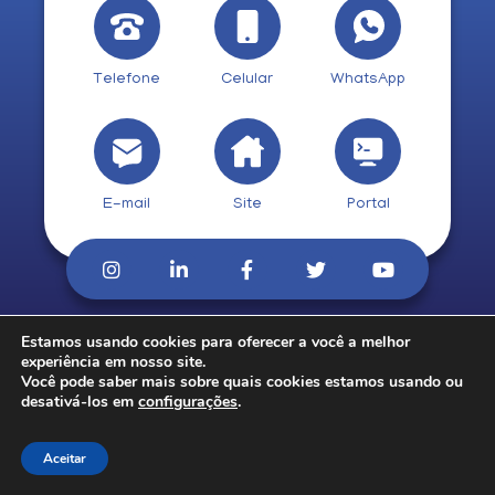
Telefone
Celular
WhatsApp
E-mail
Site
Portal
Estamos usando cookies para oferecer a você a melhor
© 2026. CobCred.
experiência em nosso site.
Você pode saber mais sobre quais cookies estamos usando ou
desativá-los em
configurações
.
Aceitar